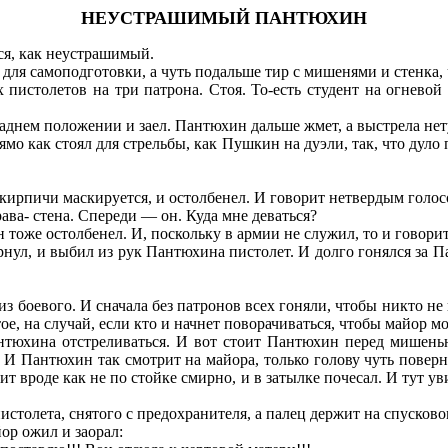
НЕУСТРАШИМЫЙ ПАНТЮХИН
ся, как неустрашимый.
я для самоподготовки, а чуть подальше тир с мишенями и стенка,
 пистолетов на три патрона. Стоя. То-есть студент на огневой 
заднем положении и заел. Пантюхин дальше жмет, а выстрела нет
ямо как стоял для стрельбы, как Пушкин на дуэли, так, что дуло
д кирпичи маскируется, и остолбенел. И говорит нетвердым голос
ава- стена. Спереди — он. Куда мне деваться?
 тоже остолбенел. И, поскольку в армии не служил, то и говорит
нул, и выбил из рук Пантюхина пистолет. И долго гонялся за П
о из боевого. И сначала без патронов всех гоняли, чтобы никто 
, на случай, если кто и начнет поворачиваться, чтобы майор мо
нтюхина отстреливаться. И вот стоит Пантюхин перед мишенью
 И Пантюхин так смотрит на майора, только голову чуть повернул
оит вроде как не по стойке смирно, и в затылке почесал. И тут у
истолета, снятого с предохранителя, а палец держит на спусков
ор ожил и заорал: