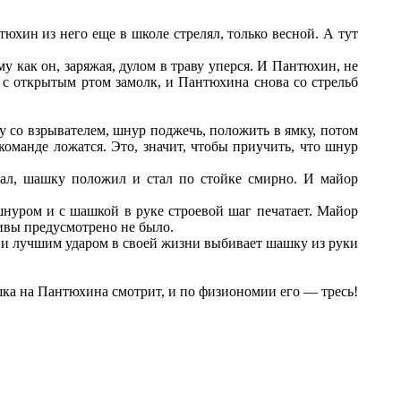
тюхин из него еще в школе стрелял, только весной. А тут
у как он, заряжая, дулом в траву уперся. И Пантюхин, не
а с открытым ртом замолк, и Пантюхина снова со стрельб
у со взрывателем, шнур поджечь, положить в ямку, потом
команде ложатся. Это, значит, чтобы приучить, что шнур
лал, шашку положил и стал по стойке смирно. И майор
шнуром и с шашкой в руке строевой шаг печатает. Майор
тивы предусмотрено не было.
т и лучшим ударом в своей жизни выбивает шашку из руки
ашка на Пантюхина смотрит, и по физиономии его — тресь!