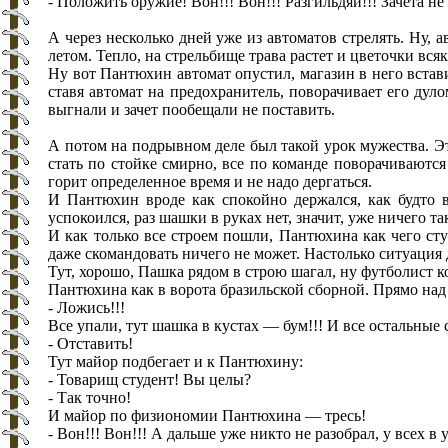
- Положить оружие! Вон!!! Вон!!! Разгильдяй!!! Зачета не
А через несколько дней уже из автоматов стрелять. Ну, 
летом. Тепло, на стрельбище трава растет и цветочки всяк
Ну вот Пантюхин автомат опустил, магазин в него встави
ставя автомат на предохранитель, поворачивает его дул
выгнали и зачет пообещали не поставить.
А потом на подрывном деле был такой урок мужества. Эт
стать по стойке смирно, все по команде поворачиваются
горит определенное время и не надо дергаться.
И Пантюхин вроде как спокойно держался, как будто 
успокоился, раз шашки в руках нет, значит, уже ничего т
И как только все строем пошли, Пантюхина как чего ст
даже скомандовать ничего не может. Настолько ситуация
Тут, хорошо, Пашка рядом в строю шагал, ну футболист 
Пантюхина как в ворота бразильской сборной. Прямо над
- Ложись!!!
Все упали, тут шашка в кустах — бум!!! И все остальные
- Отставить!
Тут майор подбегает и к Пантюхину:
- Товарищ студент! Вы целы?
- Так точно!
И майор по физиономии Пантюхина — тресь!
- Вон!!! Вон!!! А дальше уже никто не разобрал, у всех в 