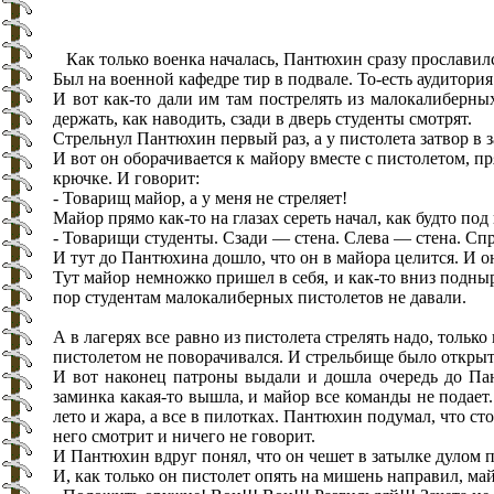
Как только военка началась, Пантюхин сразу прославил
Был на военной кафедре тир в подвале. То-есть аудитори
И вот как-то дали им там пострелять из малокалиберных
держать, как наводить, сзади в дверь студенты смотрят.
Стрельнул Пантюхин первый раз, а у пистолета затвор в 
И вот он оборачивается к майору вместе с пистолетом, пр
крючке. И говорит:
- Товарищ майор, а у меня не стреляет!
Майор прямо как-то на глазах сереть начал, как будто по
- Товарищи студенты. Сзади — стена. Слева — стена. Спр
И тут до Пантюхина дошло, что он в майора целится. И он
Тут майор немножко пришел в себя, и как-то вниз подныр
пор студентам малокалиберных пистолетов не давали.
А в лагерях все равно из пистолета стрелять надо, тольк
пистолетом не поворачивался. И стрельбище было открытое
И вот наконец патроны выдали и дошла очередь до Па
заминка какая-то вышла, и майор все команды не подает.
лето и жара, а все в пилотках. Пантюхин подумал, что ст
него смотрит и ничего не говорит.
И Пантюхин вдруг понял, что он чешет в затылке дулом п
И, как только он пистолет опять на мишень направил, май