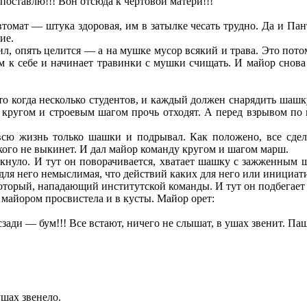
 поставлю!!! Вон отсюда к чертовой матери!!!
автомат — штука здоровая, им в затылке чесать трудно. Да и Пан
ие.
л, опять целится — а на мушке мусор всякий и трава. Это потом
ом к себе и начинает травинки с мушки счищать. И майор снов
о когда несколько студентов, и каждый должен снарядить шашк
 кругом и строевым шагом прочь отходят. А перед взрывом по 
всю жизнь только шашки и подрывал. Как положено, все сде
акого не выкинет. И дал майор команду кругом и шагом марш.
укнуло. И тут он поворачивается, хватает шашку с зажженным 
 для него немыслимая, что действий каких для него или инициа
который, нападающий институтской команды. И тут он подбегае
 майором просвистела и в кусты. Майор орет:
 сзади — бум!!! Все встают, ничего не слышат, в ушах звенит. П
ушах звенело.