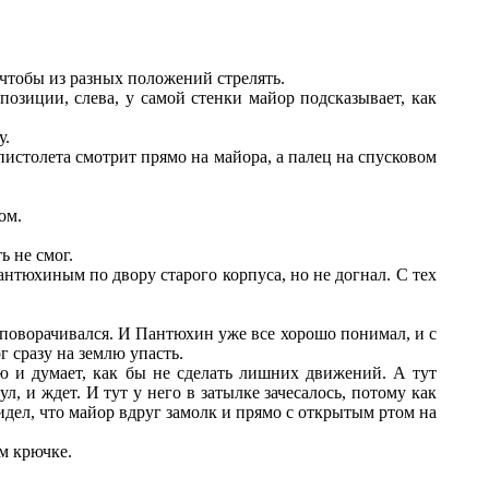
 чтобы из разных положений стрелять.
позиции, слева, у самой стенки майор подсказывает, как
у.
 пистолета смотрит прямо на майора, а палец на спусковом
ом.
ь не смог.
антюхиным по двору старого корпуса, но не догнал. С тех
не поворачивался. И Пантюхин уже все хорошо понимал, и с
г сразу на землю упасть.
 и думает, как бы не сделать лишних движений. А тут
, и ждет. И тут у него в затылке зачесалось, потому как
видел, что майор вдруг замолк и прямо с открытым ртом на
ом крючке.