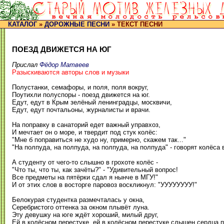
КАТАЛОГ
»
ДОРОЖНЫЕ ПЕСНИ
» ТЕКСТ ПЕСНИ
ПОЕЗД ДВИЖЕТСЯ НА ЮГ
Прислал
Фёдор Матвеев
Разыскиваются авторы слов и музыки
Полустанки, семафоры, и поля, поля вокруг,
Поутихли полуспоры - поезд движется на юг.
Едут, едут в Крым зелёный ленинградцы, москвичи,
Едут, едут почтальоны, журналисты и врачи.
На поправку в санаторий едет важный управхоз,
И мечтает он о море, и твердит под стук колёс:
"Мне б поправиться не худо ну, примерно, скажем так..."
"На полпуда, на полпуда, на полпуда, на полпуда" - говорят колёса в
А студенту от чего-то слышно в грохоте колёс -
"Что ты, что ты, как зачёты?" - "Удивительный вопрос!
Все предметы на пятёрки сдал я нынче в МГУ!"
И от этих слов в восторге паровоз воскликнул: "УУУУУУУУ!"
Белокурая студентка размечталась у окна,
Серебристого оттенка за окном плывёт луна.
Эту девушку на юге ждёт хороший, милый друг,
Ей в колёсном перестуке, ей в колёсном перестуке слышен сердца п