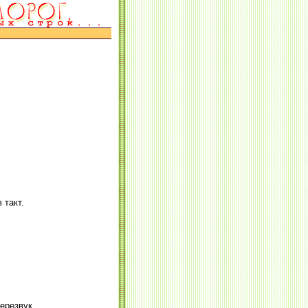
 такт.
ерезвук.