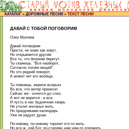
КАТАЛОГ
»
ДОРОЖНЫЕ ПЕСНИ
» ТЕКСТ ПЕСНИ
ДАВАЙ С ТОБОЙ ПОГОВОРИМ
Олег Митяев
Давай поговорим-
Прости, не знаю как зовут,
Но открывается другим
Все то, что близким берегут.
Ты скажешь: "Все наоборот,
Согласно логике вещей",
Но это редкий поворот,
А может нет его вообще.
Ты помнишь, верили всерьез
Во все, что ветер принесет.
Сейчас же - хочется до слез,
А вот не верится - и все.
И пусть в нас будничная хмарь
Не утолит желанья жить,
Но праздниками календарь
Уже не радует души.
По-новому, по-новому торопит кто-то жить.
Но все ж, дай Бог, по-старому нам чем-то дорожить.