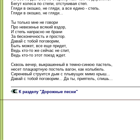
Бегут колеса по степи, отстукивая степ.
Гляди в окошко, не гляди, а все едино - степь.
Гляди в окошко, не гляди...
Ты только мне не говори
Про невезенье всякий вздор,
И степь напрасно не брани
За бесконечность и простор.
Давай с тобой поговорим,
Быть может, все еще придет,
Ведь кто-то же сейчас не спит,
Ведь кто-то этот поезд ждет.
Сквозь вечер, выкрашенный в темно-синюю пастель,
несет плацкартную постель вагон, как колыбель.
Сиреневый струится дым с плывущих мимо крыш...
Давай с тобой поговорим... Да ты, приятель, спишь...
К разделу "Дорожные песни"