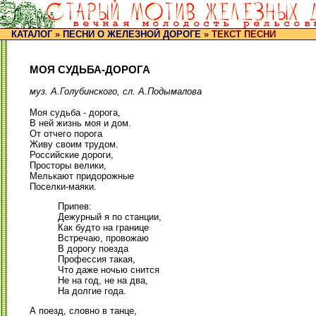
КАТАЛОГ
»
ПЕСНИ О ЖЕЛЕЗНОЙ ДОРОГЕ
» ТЕКСТ ПЕСНИ
МОЯ СУДЬБА-ДОРОГА
муз. А.Голубинского, сл. А.Подымалова
Моя судьба - дорога,
В ней жизнь моя и дом.
От отчего порога
Живу своим трудом.
Российские дороги,
Просторы велики,
Мелькают придорожные
Поселки-маяки.
Припев:
Дежурный я по станции,
Как будто на границе
Встречаю, провожаю
В дорогу поезда
Профессия такая,
Что даже ночью снится
Не на год, не на два,
На долгие года.
А поезд, словно в танце,