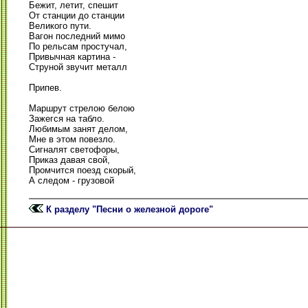
Бежит, летит, спешит
От станции до станции
Великого пути.
Вагон последний мимо
По рельсам простучал,
Привычная картина -
Струной звучит металл
Припев.
Маршрут стрелою белою
Зажегся на табло.
Любимым занят делом,
Мне в этом повезло.
Сигналят светофоры,
Приказ давая свой,
Промчится поезд скорый,
А следом - грузовой
К разделу "Песни о железной дороге"