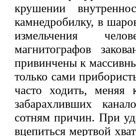
крушении внутреннос
камнедробилку, в шаро
измельчения чел
магнитографов заков
привинчены к массивны
только сами приборист
часто ходить, меняя 
забарахливших канал
сотням причин. При уд
вцепиться мертвой хват