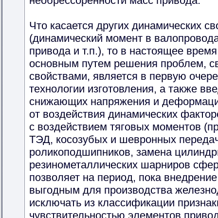
необрессоренности масс привода.
Что касается других динамических св
(динамический момент в валопровода
привода и т.п.), то в настоящее врем
основным путем решения проблем, с
свойствами, является в первую очер
технологии изготовления, а также вв
снижающих напряжения и деформаци
от воздействия динамических фактор
с воздействием тяговых моментов (
ТЭД, косозубых и шевронных передач
роликоподшипников, замена цилиндр
резинометаллических шарниров сферич
позволяет на период, пока внедрение
выгодным для производства железно
исключать из классификации признак
чувствительностью элементов привод