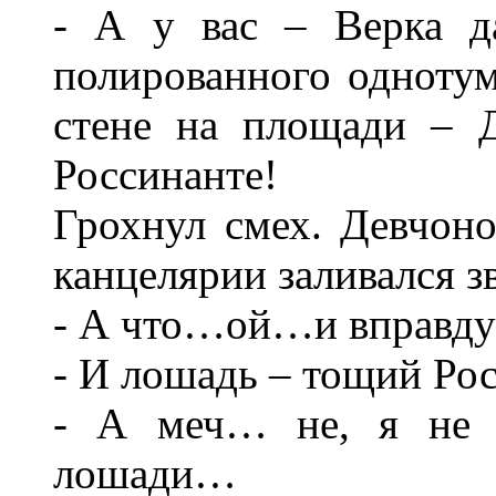
- А у вас – Верка да
полированного однотумб
стене на площади – 
Россинанте!
Грохнул смех. Девчоно
канцелярии заливался з
- А что…ой…и вправду п
- И лошадь – тощий Ро
- А меч… не, я не 
лошади…